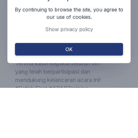
keselamatan diri dan rekan-rekan
By continuing to browse the site, you agree to
kerja. Keselamatan adalah prioritas
our use of cookies.
utama kami, dan kegiatan ini
Show privacy policy
merupakan bagian dari komitmen
kami untuk menciptakan lingkungan
kerja yang aman dan responsif
OK
terhadap berbagai situasi darurat.
Terima kasih kepada seluruh tim
yang telah berpartisipasi dan
mendukung kelancaran acara ini!
#SafetyFirst #APARTraining
#WorkplaceSafety
#EmergencyPreparedness
#DinamikFlowTeknologi