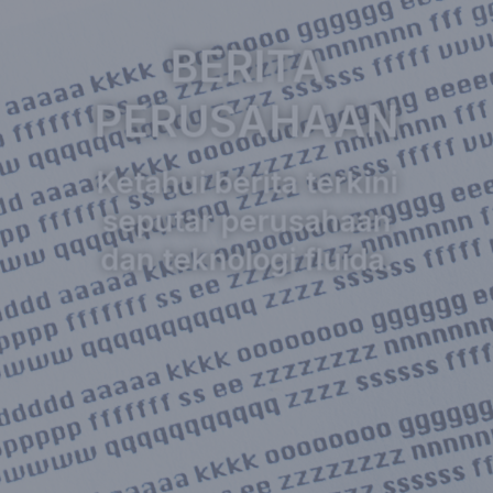
BERITA
PERUSAHAAN
Ketahui berita terkini
seputar perusahaan
dan teknologi fluida.