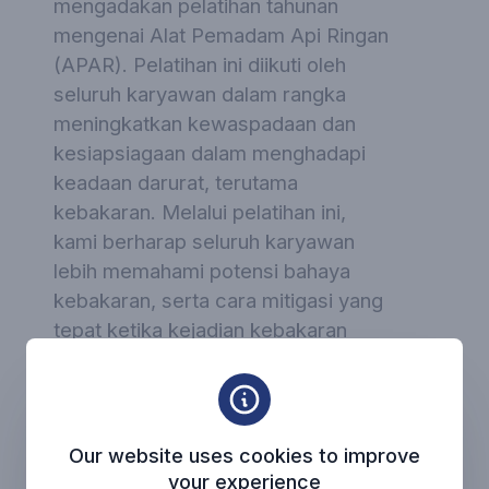
mengadakan pelatihan tahunan
mengenai Alat Pemadam Api Ringan
(APAR). Pelatihan ini diikuti oleh
seluruh karyawan dalam rangka
meningkatkan kewaspadaan dan
kesiapsiagaan dalam menghadapi
keadaan darurat, terutama
kebakaran. Melalui pelatihan ini,
kami berharap seluruh karyawan
lebih memahami potensi bahaya
kebakaran, serta cara mitigasi yang
tepat ketika kejadian kebakaran
terjadi. Selain itu, peserta juga
diajarkan bagaimana cara
menggunakan APAR dengan benar,
dan apa yang harus dilakukan dalam
Our website uses cookies to improve
situasi darurat untuk memastikan
your experience