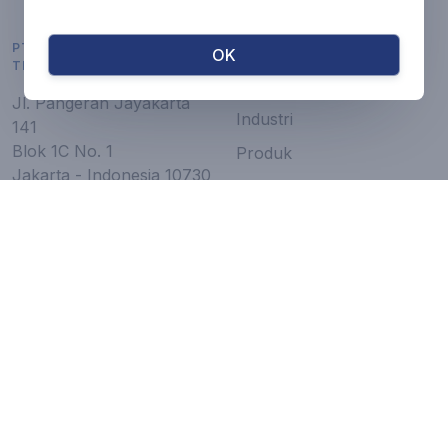
PT. DINAMIK FLOW
SITE MAP
OK
TEKNOLOGI
Tentang Kami
Jl. Pangeran Jayakarta
Industri
141
Blok 1C No. 1
Produk
Jakarta - Indonesia 10730
Katalog
Servis
JAM KERJA
Berita
Senin - Kamis : 08.30 -
17.00
Artikel
Jumat : 08.30 - 17.30
Karir
Sabtu - Minggu : Libur
RANGE PRODUK
HUBUNGI KAMI