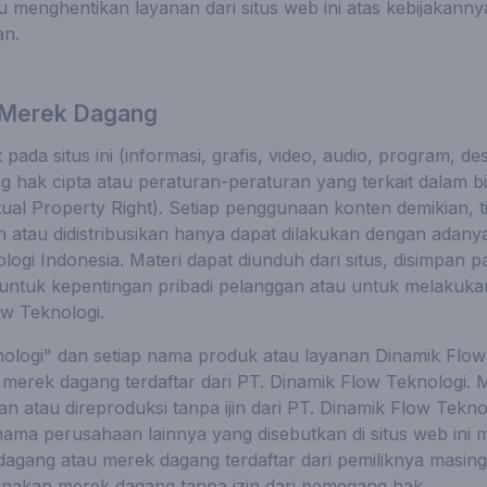
enghentikan layanan dari situs web ini atas kebijakannya 
an.
 Merek Dagang
ada situs ini (informasi, grafis, video, audio, program, desa
 hak cipta atau peraturan-peraturan yang terkait dalam 
ectual Property Right). Setiap penggunaan konten demikian, t
 atau didistribusikan hanya dapat dilakukan dengan adanya ij
ogi Indonesia. Materi dapat diunduh dari situs, disimpan 
k untuk kepentingan pribadi pelanggan atau untuk melaku
w Teknologi.
ologi" dan setiap nama produk atau layanan Dinamik Flow
merek dagang terdaftar dari PT. Dinamik Flow Teknologi. M
an atau direproduksi tanpa ijin dari PT. Dinamik Flow Tek
ma perusahaan lainnya yang disebutkan di situs web ini 
gang atau merek dagang terdaftar dari pemiliknya masin
nakan merek dagang tanpa izin dari pemegang hak.