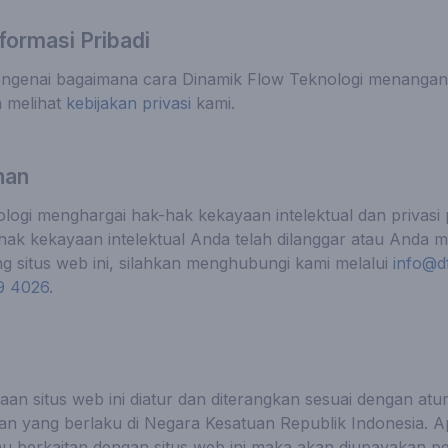
ormasi Pribadi
ngenai bagaimana cara Dinamik Flow Teknologi menangani 
n melihat
kebijakan privasi
kami.
han
ogi menghargai hak-hak kekayaan intelektual dan privasi pi
ak kekayaan intelektual Anda telah dilanggar atau Anda m
g situs web ini, silahkan menghubungi kami melalui
info@df
9 4026
.
an situs web ini diatur dan diterangkan sesuai dengan atu
 yang berlaku di Negara Kesatuan Republik Indonesia. Ap
atau berkaitan dengan situs web ini maka akan diupayakan 