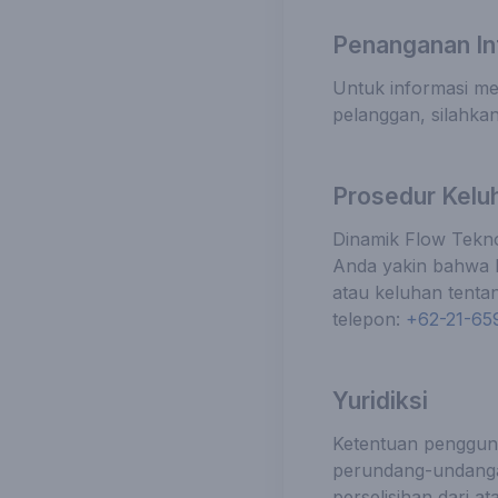
Penanganan Inf
Untuk informasi me
pelanggan, silahka
Prosedur Kelu
Dinamik Flow Teknol
Anda yakin bahwa h
atau keluhan tentan
telepon:
+62-21-65
Yuridiksi
Ketentuan pengguna
perundang-undangan
perselisihan dari 