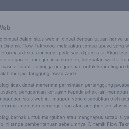
 Web
g dimuat dalam situs web ini dibuat dengan tujuan hanya 
n Dinamik Flow Teknologi melakukan semua upaya yang w
formasi di situs ini benar pada saat dipublikasi. Akan tetap
 atau garansi mengenai keakuratan, ketepatan waktu, ke
rmasi tersebut, sehingga penggunaan untuk kepentingan di
alah menjadi tanggung jawab Anda.
logi tidak dapat menerima permintaan pertanggung jawaban
rusakan, penggantian kerugian kepada pihak lain manapun
nggunaan situs web ini, maupun yang disebabkan oleh a
nformasi dan atau penangguhan atau penghentian situs w
logi berhak untuk mengubah atau menghapus setiap isi y
web ini tanpa pemberitahuan sebelumnya. Dinamik Flow Tekn