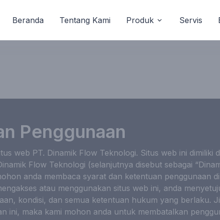
Beranda
Tentang Kami
Produk
Servis
an Penggunaan
itus web PT. Dinamik Flow Teknologi. Situs web ini dimiliki 
Dinamik Flow Teknologi (selanjutnya disebut sebagai “Dina
 mohon anda membaca syarat dan ketentuan penggunaan di
ngakses atau menggunakan situs web ini, anda menyetuju
an, kondisi, dan semua ketentuan hukum yang berlaku. Ji
an ini, maka kami mohon anda untuk membatalkan pengguna