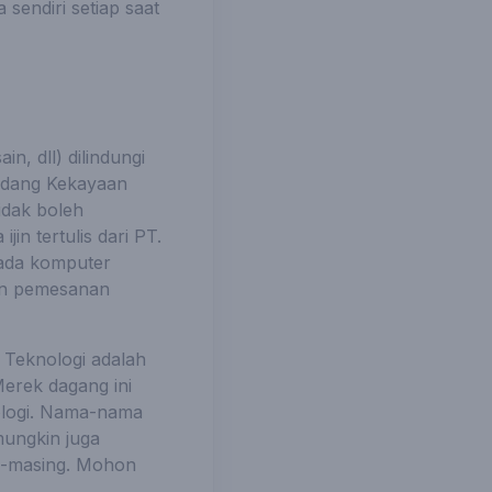
sendiri setiap saat
in, dll) dilindungi
bidang Kekayaan
idak boleh
in tertulis dari PT.
pada komputer
kan pemesanan
 Teknologi adalah
erek dagang ini
nologi. Nama-nama
mungkin juga
g-masing. Mohon