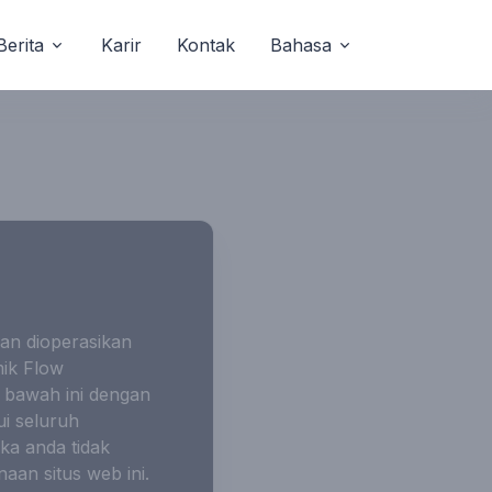
Berita
Karir
Kontak
Bahasa
dan dioperasikan
mik Flow
 bawah ini dengan
i seluruh
ka anda tidak
an situs web ini.