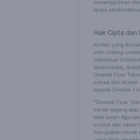
menangguhkan atau m
tanpa pemberitahu
Hak Cipta dan
Konten yang dimuat p
oleh undang-undang
Intelektual (Intell
direproduksi, diubah
Dinamik Flow Teknol
pribadi dan diceta
kepada Dinamik Flo
"Dinamik Flow Tekn
merek dagang atau 
tidak boleh digunak
produk dan nama-na
merupakan merek da
untuk tidak menggu