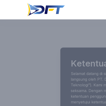
Ketentu
Selamat datang di s
langsung oleh PT. 
Teknologi”). Kami
seksama. Dengan me
ketentuan pengguna
menyetujui ketentu