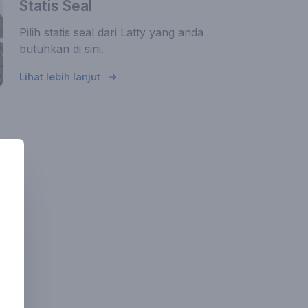
Statis Seal
Pilih statis seal dari Latty yang anda
butuhkan di sini.
Lihat lebih lanjut