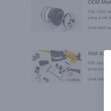
OEM Meka
Pilih OEM se
yang anda bu
Lihat lebih la
Alat dan 
Pilih alat da
anda butuhka
Lihat lebih la