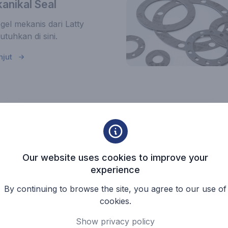
nikal Seal
gel mekanis dari Latty
tuhkan di sini.
njut
aksesoris
n aksesoris dari Latty yang
n di sini.
Our website uses cookies to improve your
njut
experience
By continuing to browse the site, you agree to our use of
cookies.
Kembali ke Halaman Range Produk
Show privacy policy