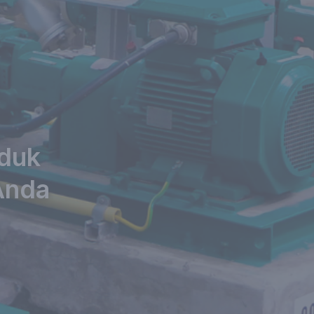
oduk
Anda