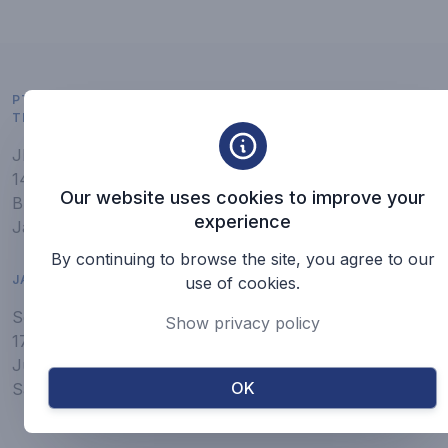
PT. DINAMIK FLOW
SITE MAP
TEKNOLOGI
Tentang Kami
Jl. Pangeran Jayakarta
Industri
141
Our website uses cookies to improve your
Blok 1C No. 1
Produk
experience
Jakarta - Indonesia 10730
Katalog
By continuing to browse the site, you agree to our
Servis
JAM KERJA
use of cookies.
Berita
Senin - Kamis : 08.30 -
Show privacy policy
17.00
Artikel
Jumat : 08.30 - 17.30
Karir
OK
Sabtu - Minggu : Libur