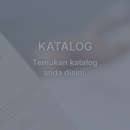
KATALOG
Temukan katalog
anda disini.