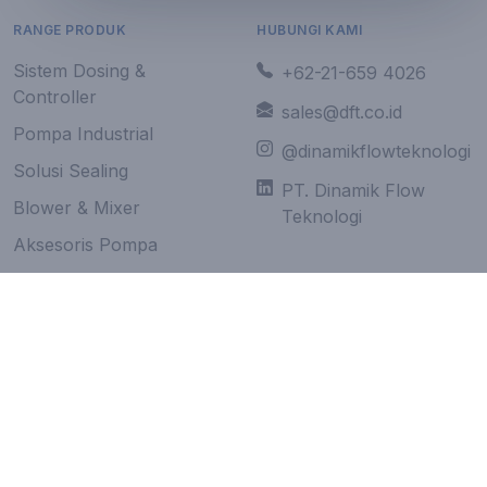
RANGE PRODUK
HUBUNGI KAMI
Sistem Dosing &
+62-21-659 4026
Controller
sales@dft.co.id
Pompa Industrial
@dinamikflowteknologi
Solusi Sealing
PT. Dinamik Flow
Blower & Mixer
Teknologi
Aksesoris Pompa
Motor Listrik & Engine
Sistem Filtrasi
Perawatan Oli & Bahan
Bakar Biodiesel
Sistem Hidraulik &
Lubrikasi, Servis, &
Komponen