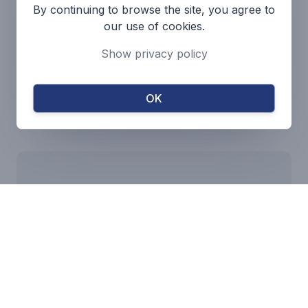
By continuing to browse the site, you agree to
Pompa AODD
our use of cookies.
Pompa transfer pump yang dapat digerakan dengan
Show privacy policy
tenaga udara dengan pemilihan material yang
beragam.
OK
Lihat lebih lanjut