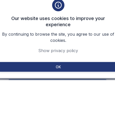
 abrasif, dan sedikit menyumbat
mpa volumetrik, Agitator vertikal dan horizontal, Mixer
 25 bar
Our website uses cookies to improve your
experience
°C
By continuing to browse the site, you agree to our use of
cookies.
Show privacy policy
OK
Kembali ke Halaman Kertas & Bubur Kertas