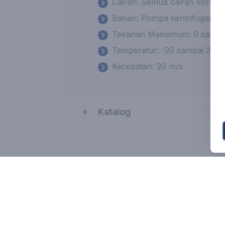
Cairan: Semua cairan korosif,
Bahan: Pompa sentrifugal, Po
Tekanan Maksimum: 0 sampai
Temperatur: -20 sampai 220 
Kecepatan: 20 m/s
Katalog