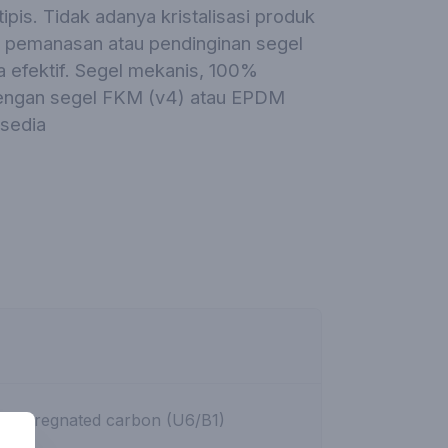
tipis. Tidak adanya kristalisasi produk
 pemanasan atau pendinginan segel
a efektif. Segel mekanis, 100%
dengan segel FKM (v4) atau EPDM
rsedia
sin-impregnated carbon (U6/B1)