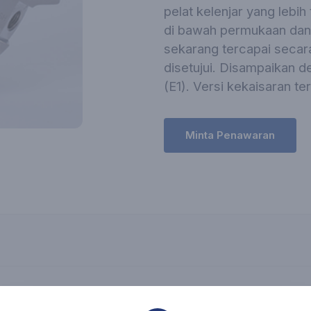
pelat kelenjar yang lebih 
di bawah permukaan dan
sekarang tercapai secar
disetujui. Disampaikan 
(E1). Versi kekaisaran te
Minta Penawaran
rbida / silikon karbida (U6/U6) atau silikon karbida / re