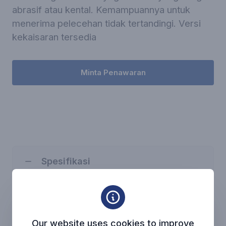
abrasif atau kental. Kemampuannya untuk
menerima pelecehan tidak tertandingi. Versi
kekaisaran tersedia
Minta Penawaran
Spesifikasi
Permukaan gesekan: Karbida
tungsten yang diresapi nikel (U2)
Komposisi: Karet Fluoro (FPM)
Our website uses cookies to improve