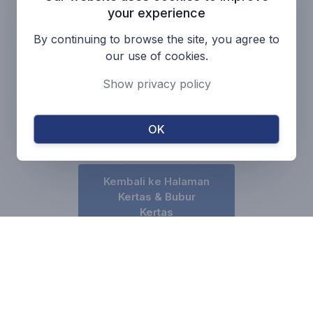
Tekanan Maksimum: 0 sampai 10
your experience
bar
By continuing to browse the site, you agree to
Temperatur: -20 sampai 180 °C
our use of cookies.
Kecepatan: 10 m/s
Show privacy policy
Katalog
OK
Kembali ke Halaman
Kertas & Bubur
Kertas