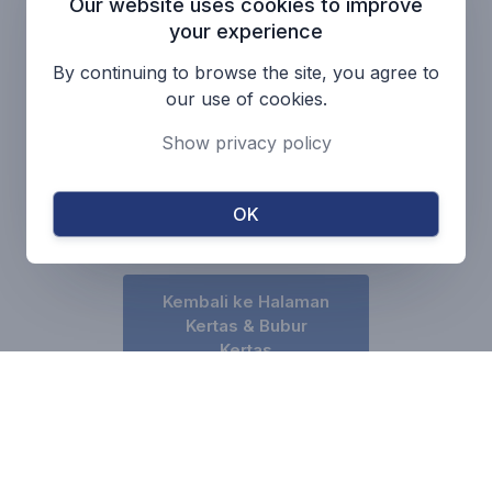
Komposisi: Karet Fluoro (FPM)
Our website uses cookies to improve
your experience
Tekanan Maksimum: 0 sampai 25
bar
By continuing to browse the site, you agree to
Temperatur: -20 sampai 180 °C
our use of cookies.
Kecepatan: 20 m/s
Show privacy policy
Katalog
OK
Kembali ke Halaman
Kertas & Bubur
Kertas