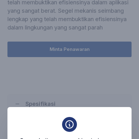
telah membuktikan efisiensinya dalam aplikasi
yang sangat berat. Segel mekanis seimbang
lengkap yang telah membuktikan efisiensinya
dalam lingkungan yang sangat parah
Minta Penawaran
Spesifikasi
Permukaan gesekan: Silikon karbida
murni (U6U6 V)