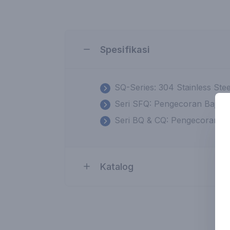
Spesifikasi
SQ-Series: 304 Stainless Ste
Seri SFQ: Pengecoran Baja T
Seri BQ & CQ: Pengecoran Ba
Katalog