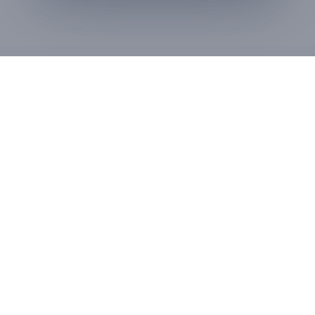
PT. DINAMIK FLOW
SITE MAP
TEKNOLOGI
Tentang Kami
Jl. Pangeran Jayakarta
Industri
141
Blok 1C No. 1
Produk
Jakarta - Indonesia 10730
Katalog
Servis
JAM KERJA
Berita
Senin - Kamis : 08.30 -
17.00
Artikel
Jumat : 08.30 - 17.30
Karir
Sabtu - Minggu : Libur