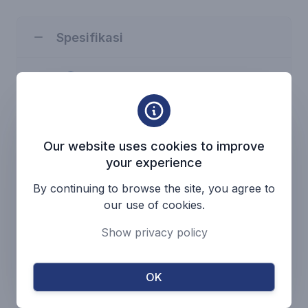
Spesifikasi
Jenis Cairan : Air Bersih
Suhu Cairan : -10 - 100 C
Kapasitas Maksimum : 600 m³/h
Head Maksimum : 100 m
Our website uses cookies to improve
your experience
By continuing to browse the site, you agree to
Katalog
our use of cookies.
Show privacy policy
Kembali ke Halaman
Kertas & Bubur
OK
Kertas